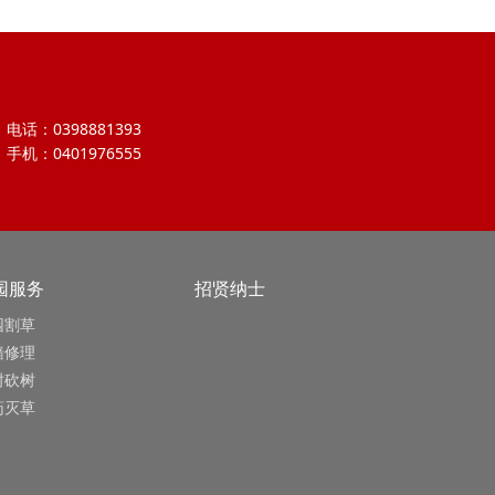
电话：0398881393
手机：0401976555
园服务
招贤纳士
园割草
墙修理
树砍树
药灭草