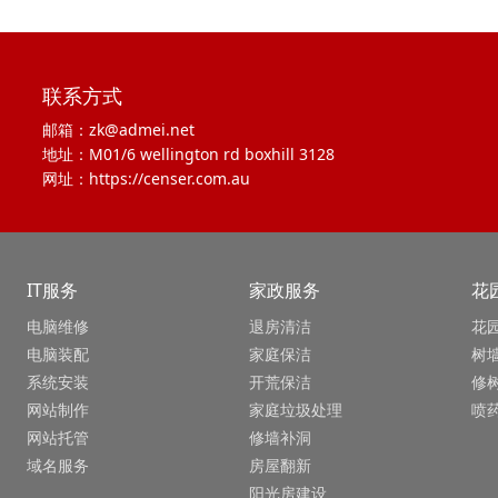
联系方式
邮箱：zk@admei.net
地址：M01/6 wellington rd boxhill 3128
网址：https://censer.com.au
IT服务
家政服务
花
电脑维修
退房清洁
花
电脑装配
家庭保洁
树
系统安装
开荒保洁
修
网站制作
家庭垃圾处理
喷
网站托管
修墙补洞
域名服务
房屋翻新
阳光房建设